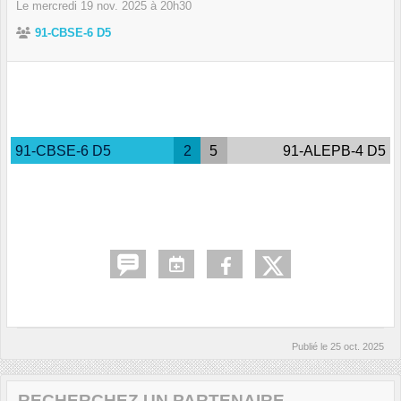
Le
mercredi
19
nov.
2025
à 20h30
91-CBSE-6 D5
91-CBSE-6 D5
2
5
91-ALEPB-4 D5
Publié le
25 oct. 2025
RECHERCHEZ UN PARTENAIRE