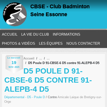
Panneau de gestion des cookies
CBSE - Club Badminton
Seine Essonne
ACCUEIL
LA VIE DU CLUB
INFORMATIONS
PHOTOS & VIDÉOS
LES ÉQUIPES
NOUS CONTACTER
Le
mercredi
Accueil
19
D5 Poule D 91-CBSE-6 D5 contre 91-ALEPB-4 D5
NOV.
2025
D5 POULE D 91-
CBSE-6 D5 CONTRE 91-
ALEPB-4 D5
Départemental - D5 - Poule D
/ Contre
Amicale Laique de Bretigny-sur-
Orge