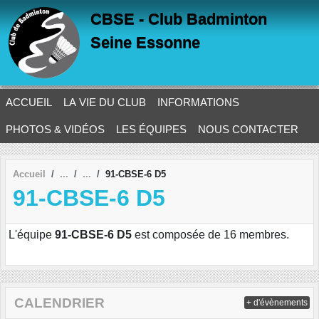
Panneau de gestion des cookies
CBSE - Club Badminton
Seine Essonne
ACCUEIL
LA VIE DU CLUB
INFORMATIONS
PHOTOS & VIDÉOS
LES ÉQUIPES
NOUS CONTACTER
Accueil
91-CBSE-6 D5
91-CBSE-6 D5
L'équipe
91-CBSE-6 D5
est composée de 16 membres.
CALENDRIER
+ d'évènements