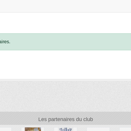
ires.
Les partenaires du club