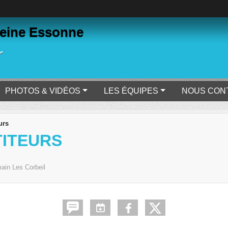
eine Essonne
r
PHOTOS & VIDÉOS
LES ÉQUIPES
NOUS CON
urs
TITEURS
ain Les Corbeil