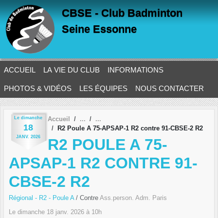
Panneau de gestion des cookies
CBSE - Club Badminton
Seine Essonne
ACCUEIL
LA VIE DU CLUB
INFORMATIONS
PHOTOS & VIDÉOS
LES ÉQUIPES
NOUS CONTACTER
Le
dimanche
Accueil
18
R2 Poule A 75-APSAP-1 R2 contre 91-CBSE-2 R2
JANV.
2026
R2 POULE A 75-
APSAP-1 R2 CONTRE 91-
CBSE-2 R2
Régional - R2 - Poule A
/ Contre
Ass.person. Adm. Paris
Le
dimanche
18
janv.
2026
à 10h