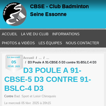
Panneau de gestion des cookies
CBSE - Club Badminton
Seine Essonne
ACCUEIL
LA VIE DU CLUB
INFORMATIONS
PHOTOS & VIDÉOS
LES ÉQUIPES
NOUS CONTACTER
Le
mercredi
Accueil
05
D3 Poule A 91-CBSE-5 D3 contre 91-BSLC-4 D3
FÉVR.
2025
D3 POULE A 91-
CBSE-5 D3 CONTRE 91-
BSLC-4 D3
Contre
Bad. Sport et Loisir Chiroquois
Le
mercredi
05
févr.
2025
à 20h15