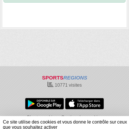
SPORTS
REGIONS
10771
visites
Charte cookies
Gestion des cookies
Ce site utilise des cookies et vous donne le contrôle sur ceux
Informations légales
Signaler un contenu inapproprié
que vous souhaitez activer