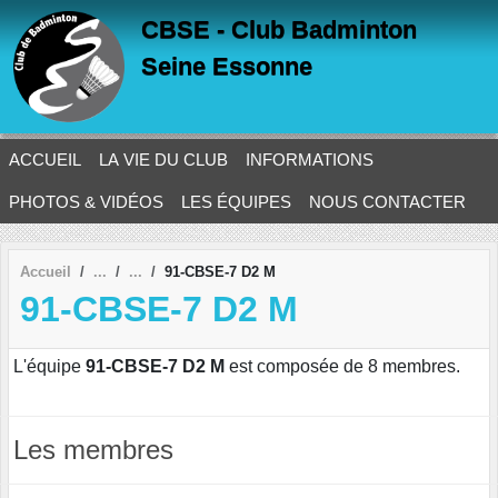
Panneau de gestion des cookies
CBSE - Club Badminton
Seine Essonne
ACCUEIL
LA VIE DU CLUB
INFORMATIONS
PHOTOS & VIDÉOS
LES ÉQUIPES
NOUS CONTACTER
Accueil
91-CBSE-7 D2 M
91-CBSE-7 D2 M
L'équipe
91-CBSE-7 D2 M
est composée de 8 membres.
Les membres