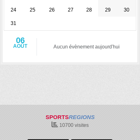
24
25
26
27
28
29
30
31
06
AOÛT
Aucun évènement aujourd'hui
SPORTS
REGIONS
10700
visites