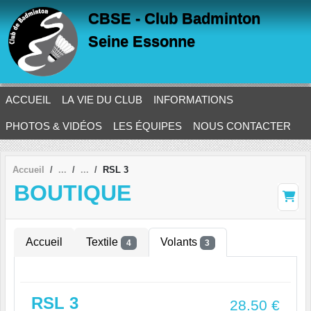
Panneau de gestion des cookies
CBSE - Club Badminton
Seine Essonne
ACCUEIL
LA VIE DU CLUB
INFORMATIONS
PHOTOS & VIDÉOS
LES ÉQUIPES
NOUS CONTACTER
Accueil
RSL 3
BOUTIQUE
Accueil
Textile
Volants
4
3
RSL 3
28.50
€