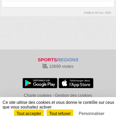
Publié le
04 nov. 2025
SPORTS
REGIONS
10699
visites
Charte cookies
Gestion des cookies
Informations légales
Signaler un contenu inapproprié
Ce site utilise des cookies et vous donne le contrôle sur ceux
que vous souhaitez activer
Tout accepter
Tout refuser
Personnaliser
Envie de participer ?
Connexion